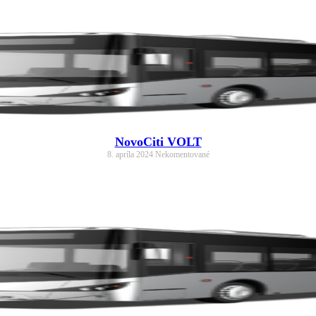
NovoCiti VOLT
8. apríla 2024
Nekomentované