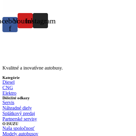
acebook-
Youtube
Instagram
f
Kvalitné a inovatívne autobusy.
Kategórie
Diesel
CNG
Elektro
Dôležité odkazy
Servis
Náhradné diely
Splátkový predaj
Partnerské servisy
O ISUZU
Naša spoločnosť
Modely autobusov