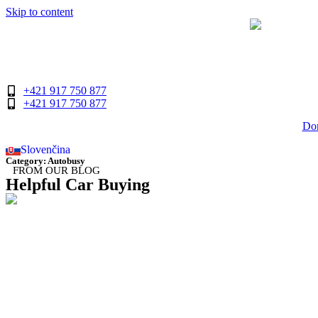
Skip to content
+421 917 750 877
+421 917 750 877
Do
Slovenčina
English
Category: Autobusy
FROM OUR BLOG
Helpful Car Buying