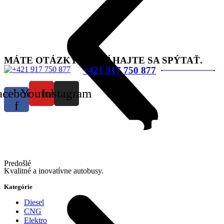
MÁTE OTÁZKY? NEVÁHAJTE SA SPÝTAŤ.
+421 917 750 877
acebook-
Youtube
Instagram
f
Predošlé
Kvalitné a inovatívne autobusy.
Kategórie
Diesel
CNG
Elektro