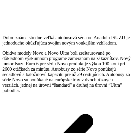
Dobre známa stredne veľká autobusová séria od Anadolu ISUZU je
jednoducho okúzľujúca svojím novým vonkajším vzhľadom.
Obidva modely Novo a Novo Ultra boli zreštaurované po
dôkladnom výskumnom programe zameranom na zákazníkov. Nový
motor Isuzu Euro 6 pre sériu Novo produkuje výkon 190 koní pri
2600 otáčkach za minútu. Autobusy zo série Novo ponúkajú
sedadlovú a batožinovú kapacitu pre až 29 cestujúcich. Autobusy zo
série Novo sú ponúkané na európske trhy v dvoch rôznych
verziách, jednej na úrovni “štandard” a druhej na úrovni “Ultra”
pohodlia.