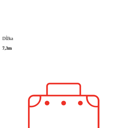
Dĺžka
7,3m