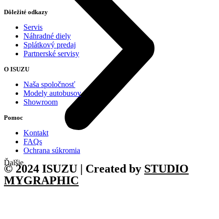
Dôležité odkazy
Servis
Náhradné diely
Splátkový predaj
Partnerské servisy
O ISUZU
Naša spoločnosť
Modely autobusov
Showroom
Pomoc
Kontakt
FAQs
Ochrana súkromia
Ďalšie
© 2024 ISUZU | Created by
STUDIO
MYGRAPHIC