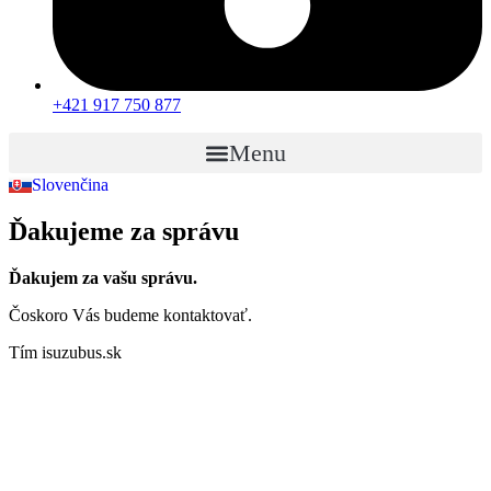
+421 917 750 877
Menu
Slovenčina
English
Ďakujeme za správu
Ďakujem za vašu správu.
Čoskoro Vás budeme kontaktovať.
Tím isuzubus.sk